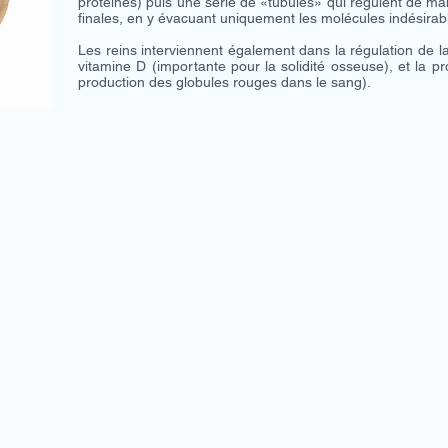
protéines) puis une série de «tubules» qui régulent de man
finales, en y évacuant uniquement les molécules indésirab
Les reins interviennent également dans la régulation de la
vitamine D (importante pour la solidité osseuse), et la 
production des globules rouges dans le sang).