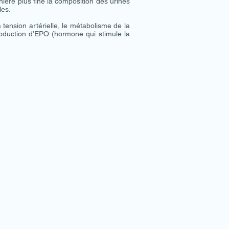
ière plus fine la composition des urines
les.
 tension artérielle, le métabolisme de la
production d’EPO (hormone qui stimule la